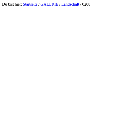
Du bist hier:
Startseite
/
GALERIE
/
Landschaft
/
0208