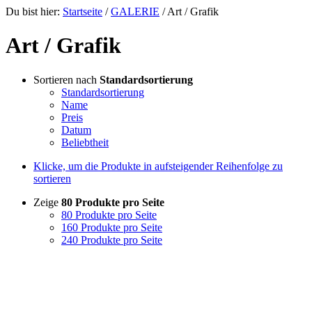
Du bist hier:
Startseite
/
GALERIE
/
Art / Grafik
Art / Grafik
Sortieren nach
Standardsortierung
Standardsortierung
Name
Preis
Datum
Beliebtheit
Klicke, um die Produkte in aufsteigender Reihenfolge zu
sortieren
Zeige
80 Produkte pro Seite
80 Produkte pro Seite
160 Produkte pro Seite
240 Produkte pro Seite