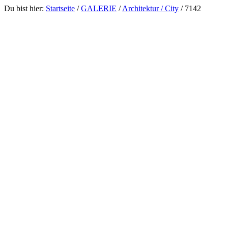
Du bist hier:
Startseite
/
GALERIE
/
Architektur / City
/
7142